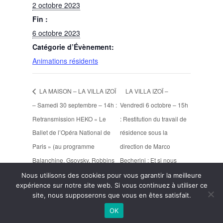
2 octobre 2023
Fin :
6 octobre 2023
Catégorie d’Évènement:
Animations résidents
LA MAISON – LA VILLA IZOÏ
LA VILLA IZOÏ –
– Samedi 30 septembre – 14h :
Vendredi 6 octobre – 15h
Retransmission HEKO « Le
: Restitution du travail de
Ballet de l’Opéra National de
résidence sous la
Paris » (au programme
direction de Marco
Balanchine, Gsovsky, Robbins
Becherini : Et si nous
et Noureev)
dansions ensemble?
Nous utilisons des cookies pour vous garantir la meilleure
expérience sur notre site web. Si vous continuez à utiliser ce
site, nous supposerons que vous en êtes satisfait.
Copyright 2023 La Maison
OK
Nos partenaires
-
Mentions légales