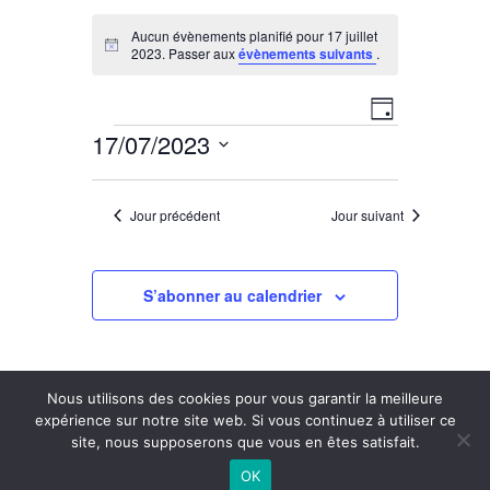
Aucun évènements planifié pour 17 juillet
Notice
2023. Passer aux
évènements suivants
.
Navigati
Navigation
Jour
17/07/2023
par
de
Évènements
Sélectionnez
vues
consulta
une
Évènement
Jour précédent
Jour suivant
date.
S’abonner au calendrier
Nous utilisons des cookies pour vous garantir la meilleure
expérience sur notre site web. Si vous continuez à utiliser ce
site, nous supposerons que vous en êtes satisfait.
Copyright 2023 La Maison
OK
Nos partenaires
-
Mentions légales