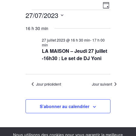
Navigati
Navigation
Jour
27/07/2023
par
de
Évènements
Sélectionnez
vues
consulta
16 h 30 min
une
Évènement
date.
27 juillet 2023 @ 16 h 30 min
-
17 h 00
min
LA MAISON – Jeudi 27 juillet
-16h30 : Le set de DJ Yoni
Jour précédent
Jour suivant
S’abonner au calendrier
Nous utilisons des cookies pour vous garantir la meilleure