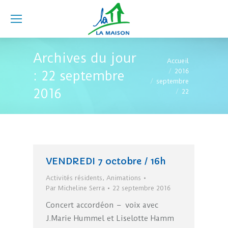
Archives du jour
Vous êtes ici :
Accueil
2016
:
22 septembre
septembre
2016
22
VENDREDI 7 octobre / 16h
Activités résidents
,
Animations
Par
Micheline Serra
22 septembre 2016
Concert accordéon – voix avec
J.Marie Hummel et Liselotte Hamm