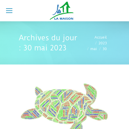
Archives du jour
Vous êtes ici :
Accueil
2023
:
30 mai 2023
mai
30